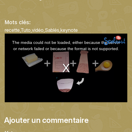
Mots clés:
recette
Tuto
vidéo
Sablés
keynote
This
The media could not be loaded, either because the server
is
or network failed or because the format is not supported.
a
modal
window.
Ajouter un commentaire