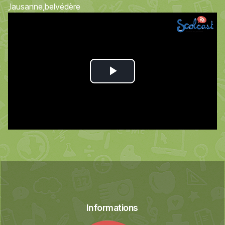
lausanne
belvédère
Play
Video
Informations