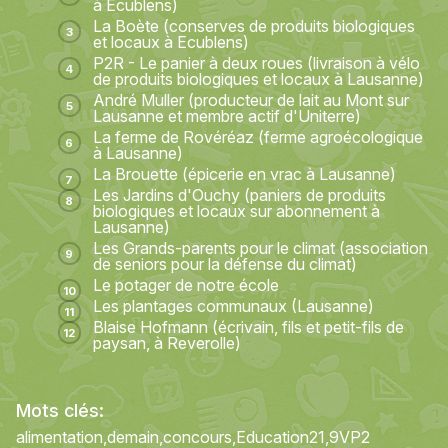
à Ecublens)
La Boète (conserves de produits biologiques
et locaux à Ecublens)
P2R - Le panier à deux roues (livraison à vélo
de produits biologiques et locaux à Lausanne)
André Muller (producteur de lait au Mont sur
Lausanne et membre actif d'Uniterre)
La ferme de Rovéréaz (ferme agroécologique
à Lausanne)
La Brouette (épicerie en vrac à Lausanne)
Les Jardins d'Ouchy (paniers de produits
biologiques et locaux sur abonnement à
Lausanne)
Les Grands-parents pour le climat (association
de seniors pour la défense du climat)
Le potager de notre école
Les plantages communaux (Lausanne)
Blaise Hofmann (écrivain, fils et petit-fils de
paysan, à Reverolle)
Mots clés:
alimentation
demain
concours
Education21
9VP2