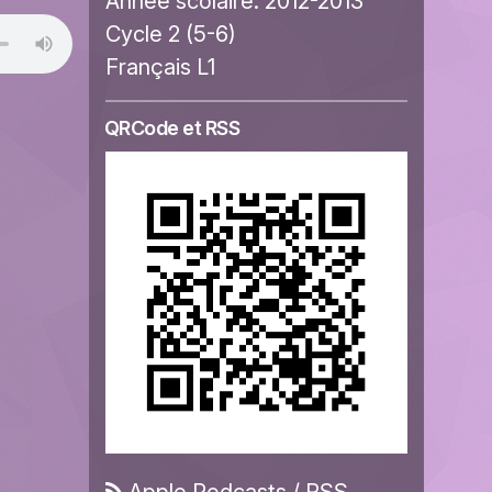
Année scolaire:
2012-2013
Cycle 2 (5-6)
Français L1
QRCode et RSS
Apple Podcasts
/
RSS