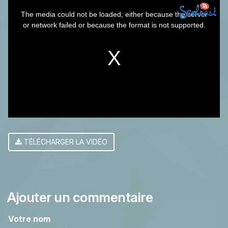
This
The media could not be loaded, either because the server
is
or network failed or because the format is not supported.
a
modal
window.
TÉLÉCHARGER LA VIDÉO
Ajouter un commentaire
Votre nom