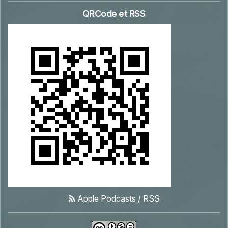
QRCode et RSS
Apple Podcasts
/
RSS