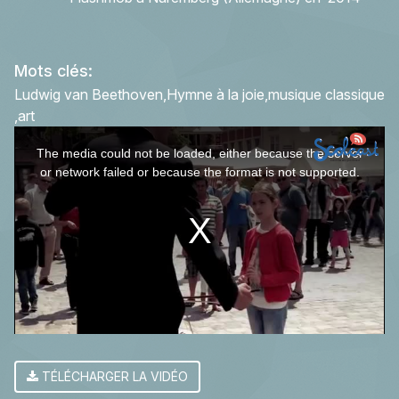
Mots clés:
Ludwig van Beethoven
Hymne à la joie
musique classique
art
This
The media could not be loaded, either because the server
is
or network failed or because the format is not supported.
a
modal
window.
TÉLÉCHARGER LA VIDÉO