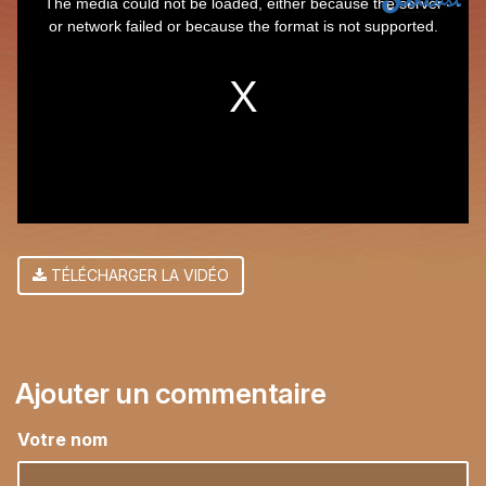
The media could not be loaded, either because the server
is
or network failed or because the format is not supported.
a
modal
window.
TÉLÉCHARGER LA VIDÉO
Ajouter un commentaire
Votre nom