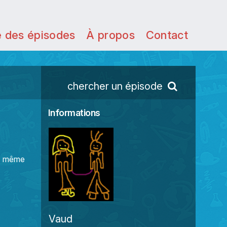
e des épisodes
À propos
Contact
chercher un épisode
Informations
.. même
Vaud