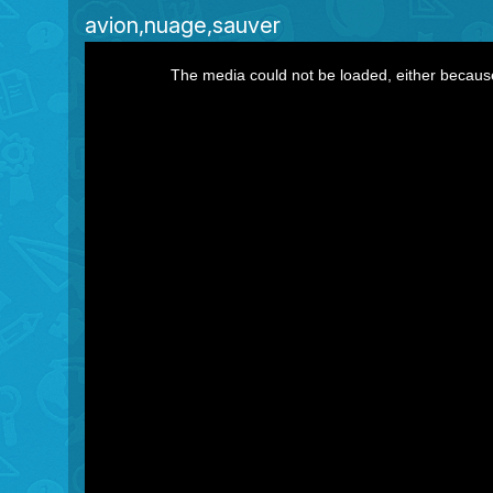
avion
nuage
sauver
This
The media could not be loaded, either because
is
a
modal
window.