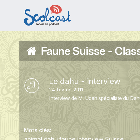
Aller au contenu principal
Faune Suisse - Clas
Le dahu - interview
24 février 2011
Interview de M. Udah spécialiste du Dah
Mots clés:
animal
dahu
faune
interview
Suisse