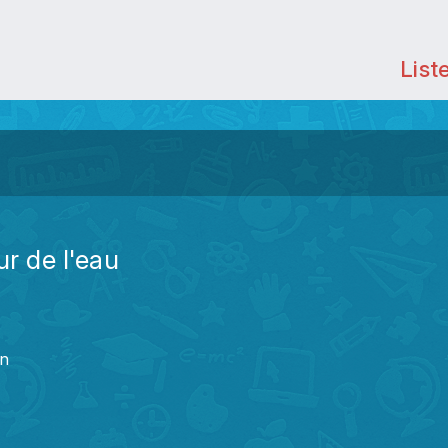
List
ur de l'eau
an