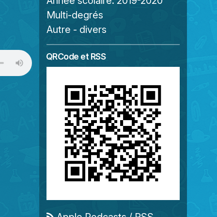
Année scolaire:
2019-2020
Multi-degrés
Autre - divers
QRCode et RSS
Apple Podcasts
/
RSS