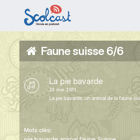
Aller au contenu principal
Faune suisse 6/6
La pie bavarde
23 mai 2011
La pie bavarde, un animal de la faune su
Mots clés:
pie bavarde
animal
faune
Suisse