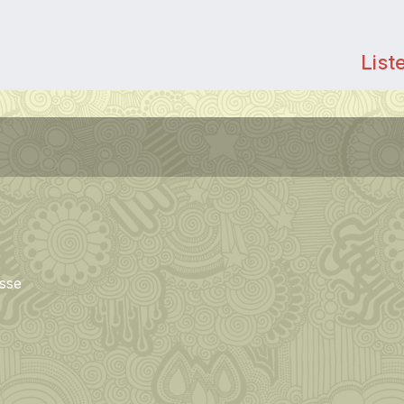
List
isse