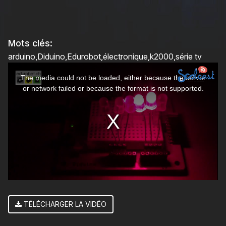
Mots clés:
arduino
Diduino
Edurobot
électronique
k2000
série tv
This
The media could not be loaded, either because the server
is
or network failed or because the format is not supported.
a
modal
window.
TÉLÉCHARGER LA VIDÉO