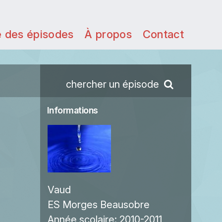
e des épisodes
À propos
Contact
chercher un épisode
Informations
Vaud
ES Morges Beausobre
Année scolaire:
2010-2011