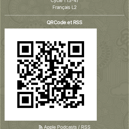
Cycle 1 (3-4)
Français L2
QRCode et RSS
Apple Podcasts
/
RSS