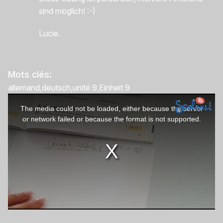
sind möglich! :-)
Lucie.
Mots clés:
allemand
deutsch
unité 9
Einheit 9
This
The media could not be loaded, either because the server
is
or network failed or because the format is not supported.
a
modal
window.