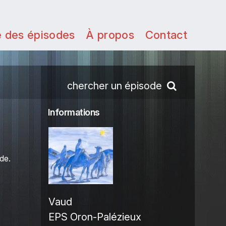
e des épisodes
À propos
Contact
chercher un épisode
Informations
de.
Vaud
EPS Oron-Palézieux