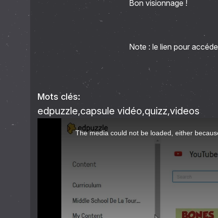
Bon visionnage !
Note : le lien pour accéd
Mots clés:
edpuzzle
capsule vidéo
quizz
videos
This
The media could not be loaded, either because
is
a
modal
window.