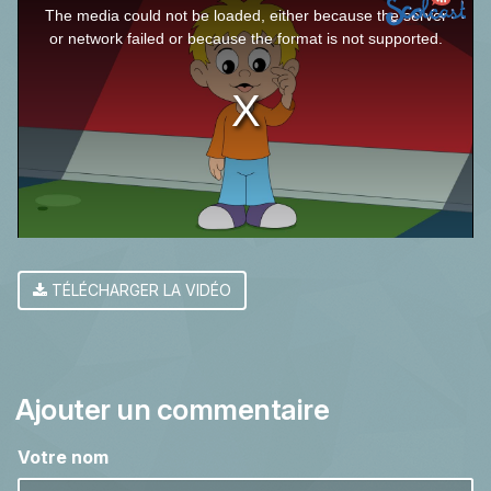
The media could not be loaded, either because the server
is
or network failed or because the format is not supported.
a
modal
window.
TÉLÉCHARGER LA VIDÉO
Ajouter un commentaire
Votre nom