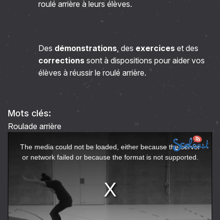
roulé arrière à leurs élèves.
Des
démonstrations
, des
exercices
et des
corrections
sont à dispositions pour aider vos
élèves à réussir le roulé arrière.
Mots clés:
Roulade arrière
This
The media could not be loaded, either because the server
is
or network failed or because the format is not supported.
a
modal
window.