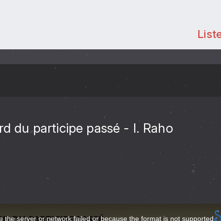
List
rd du participe passé - I. Raho
 the server or network failed or because the format is not supported.