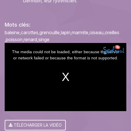
Germain, leur rythmicien.
Mots clés:
baleine
carottes
grenouille
lapin
marmite
oiseau
oreilles
poisson
renard
singe
This
The media could not be loaded, either because the server
is
or network failed or because the format is not supported.
a
modal
window.
TÉLÉCHARGER LA VIDÉO