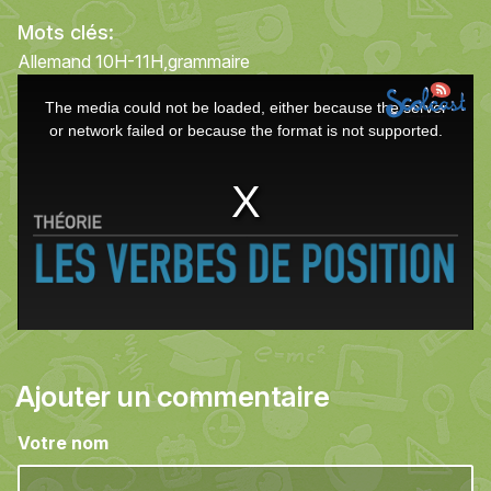
Mots clés:
Allemand 10H-11H
grammaire
This
The media could not be loaded, either because the server
is
or network failed or because the format is not supported.
a
modal
window.
Ajouter un commentaire
Votre nom