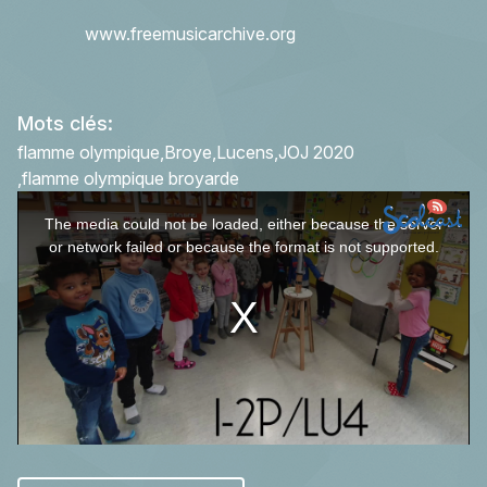
www.freemusicarchive.org
Mots clés:
flamme olympique
Broye
Lucens
JOJ 2020
flamme olympique broyarde
This
The media could not be loaded, either because the server
is
or network failed or because the format is not supported.
a
modal
window.