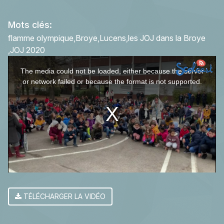
Mots clés:
flamme olympique
Broye
Lucens
les JOJ dans la Broye
JOJ 2020
This
The media could not be loaded, either because the server
is
or network failed or because the format is not supported.
a
modal
window.
TÉLÉCHARGER LA VIDÉO