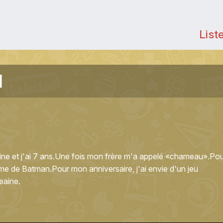
List
l
ine et j'ai 7 ans.Une fois mon frère m'a appelé «chameau».Po
tume de Batman.Pour mon anniversaire, j'ai envie d'un jeu
eaine.