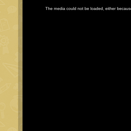
This
The media could not be loaded, either because
is
a
modal
window.