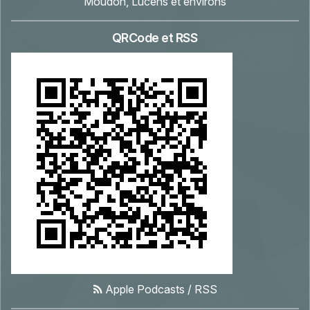
Moudon, Lucens et environs
QRCode et RSS
Apple Podcasts
/
RSS