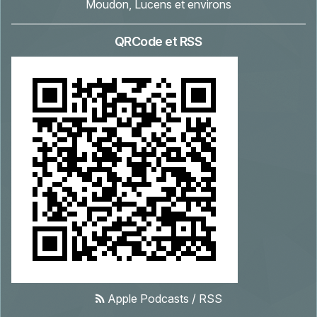
Moudon, Lucens et environs
QRCode et RSS
Apple Podcasts
/
RSS