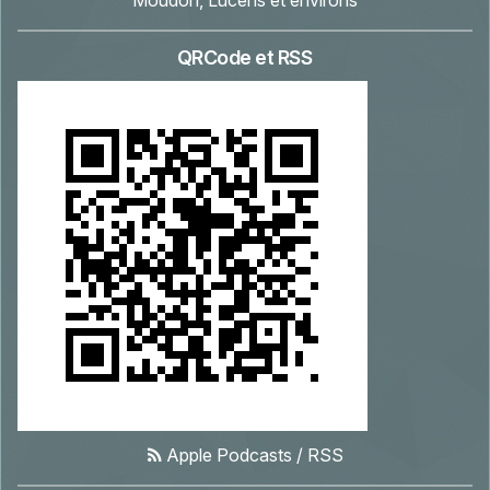
Moudon, Lucens et environs
QRCode et RSS
Apple Podcasts
/
RSS